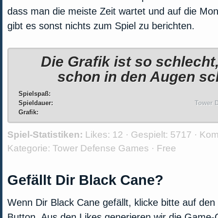
dass man die meiste Zeit wartet und auf die Mon
gibt es sonst nichts zum Spiel zu berichten.
Die Grafik ist so schlecht
schon in den Augen sc
Spielspaß:
Spieldauer:
Tower D
Grafik:
Spiel-Statistiken:
Likes:
12 · Gespielt:
5717 · Ko
Kategorie:
Tower Defense Games
·
Free
Gefällt Dir Black Cane?
Wenn Dir Black Cane gefällt, klicke bitte auf de
Button. Aus den Likes generieren wir die Game-C